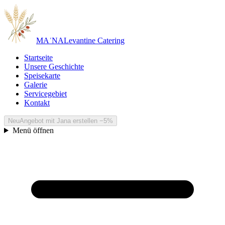
MA
ʿ
NA
Levantine Catering
Startseite
Unsere Geschichte
Speisekarte
Galerie
Servicegebiet
Kontakt
Neu
Angebot mit Jana erstellen
−5%
Menü öffnen